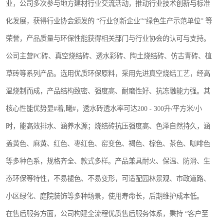
业，公司多次参与地方建材行业交流活动，推动行业技术创新与标准
化发展，获得行业协会颁发的 “行业创新企业”“绿色生产示范单位” 等
荣誉，产品质量与环保性能获得相关部门与行业协会的认可与支持。
公司主营PC砖、真空烧结砖、透水彩砖、陶土烧结砖、仿古青砖、植
草砖等系列产品。选用优质环保原料，采用先进真空烧结工艺，经高
温烧制而成，产品结构致密、强度高、耐磨性好、抗冻融能力强。其
核心性能优势显#着,曦#，透水砖透水率可达200 - 300升/平方米/小
时，能高效排水、涵养水源；烧结砖抗压强度高、色泽自然持久，涵
盖黄色、麻黄、红色、枣红色、窑变色、褐色、棕色、茶色、咖啡色
等多种色系，规格齐全、款式多样。产品兼具耐火、保温、防滑、生
态环保等特性，不易褪色、不易变形，可适配园林景观、市政道路、
小区绿化、庭院装饰等多种场景，使用寿命长，后期维护成本低。
在售后服务方面，公司构建全流程优质售后服务体系，秉持 “客户至