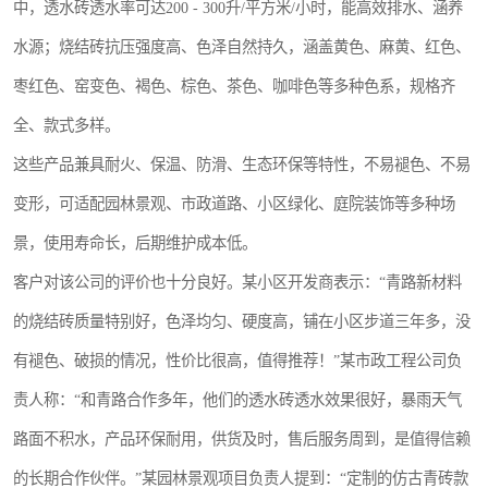
中，透水砖透水率可达200 - 300升/平方米/小时，能高效排水、涵养
水源；烧结砖抗压强度高、色泽自然持久，涵盖黄色、麻黄、红色、
枣红色、窑变色、褐色、棕色、茶色、咖啡色等多种色系，规格齐
全、款式多样。
这些产品兼具耐火、保温、防滑、生态环保等特性，不易褪色、不易
变形，可适配园林景观、市政道路、小区绿化、庭院装饰等多种场
景，使用寿命长，后期维护成本低。
客户对该公司的评价也十分良好。某小区开发商表示：“青路新材料
的烧结砖质量特别好，色泽均匀、硬度高，铺在小区步道三年多，没
有褪色、破损的情况，性价比很高，值得推荐！”某市政工程公司负
责人称：“和青路合作多年，他们的透水砖透水效果很好，暴雨天气
路面不积水，产品环保耐用，供货及时，售后服务周到，是值得信赖
的长期合作伙伴。”某园林景观项目负责人提到：“定制的仿古青砖款