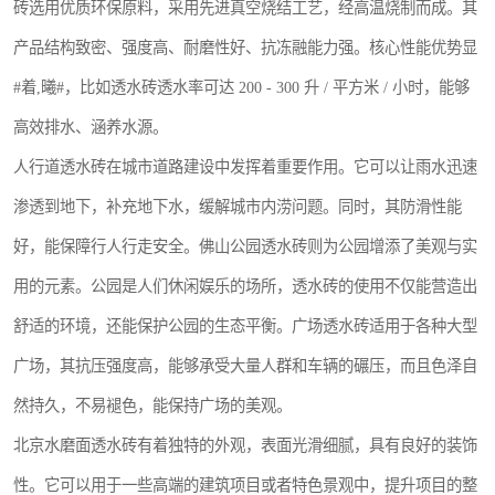
砖选用优质环保原料，采用先进真空烧结工艺，经高温烧制而成。其
产品结构致密、强度高、耐磨性好、抗冻融能力强。核心性能优势显
#着,曦#，比如透水砖透水率可达 200 - 300 升 / 平方米 / 小时，能够
高效排水、涵养水源。
人行道透水砖在城市道路建设中发挥着重要作用。它可以让雨水迅速
渗透到地下，补充地下水，缓解城市内涝问题。同时，其防滑性能
好，能保障行人行走安全。佛山公园透水砖则为公园增添了美观与实
用的元素。公园是人们休闲娱乐的场所，透水砖的使用不仅能营造出
舒适的环境，还能保护公园的生态平衡。广场透水砖适用于各种大型
广场，其抗压强度高，能够承受大量人群和车辆的碾压，而且色泽自
然持久，不易褪色，能保持广场的美观。
北京水磨面透水砖有着独特的外观，表面光滑细腻，具有良好的装饰
性。它可以用于一些高端的建筑项目或者特色景观中，提升项目的整