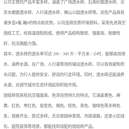
公司主营的产品丰富多样，涵盖了广场透水砖、石英砂面透水砖、北
京水磨面透水砖、人行道透水砖、佛山公园透水砖等。这些产品具有
诸多显#着,曦#的特点和优势。公司选用优质环保原料，采用先进真空
烧结工艺，经高温烧制而成，使得产品结构致密、强度高、耐磨性
好、抗冻融能力强。
其中，透水砖的透水率可达 200 - 300 升 / 平方米 / 小时，能够高效排
水、涵养水源。在广场、人行道等场所铺设透水砖，可以有效避免积
水问题，为行人提供安全、舒适的行走环境。同时，透水砖还能涵养
水源，对调节城市生态环境起到积极作用。
烧结砖则具有抗压强度高、色泽自然持久的特点。它涵盖黄色、麻
黄、红色、枣红色、窑变色、褐色、棕色、茶色、咖啡色等多种色
系，规格齐全、款式多样。无论是园林景观、市政道路，还是小区绿
化、庭院装饰等场景，都能找到适配的烧结砖产品。