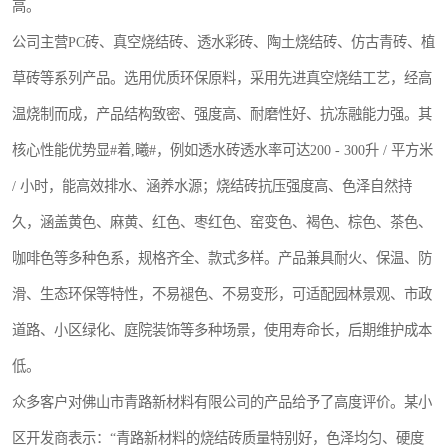
高。
公司主营PC砖、真空烧结砖、透水彩砖、陶土烧结砖、仿古青砖、植
草砖等系列产品。选用优质环保原料，采用先进真空烧结工艺，经高
温烧制而成，产品结构致密、强度高、耐磨性好、抗冻融能力强。其
核心性能优势显#着,曦#，例如透水砖透水率可达200 - 300升 / 平方米
/ 小时，能高效排水、涵养水源；烧结砖抗压强度高、色泽自然持
久，涵盖黄色、麻黄、红色、枣红色、窑变色、褐色、棕色、茶色、
咖啡色等多种色系，规格齐全、款式多样。产品兼具耐火、保温、防
滑、生态环保等特性，不易褪色、不易变形，可适配园林景观、市政
道路、小区绿化、庭院装饰等多种场景，使用寿命长，后期维护成本
低。
众多客户对佛山市青路新材料有限公司的产品给予了高度评价。某小
区开发商表示：“青路新材料的烧结砖质量特别好，色泽均匀、硬度