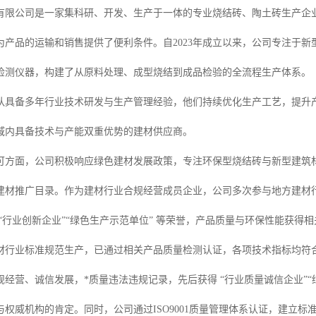
有限公司是一家集科研、开发、生产于一体的专业烧结砖、陶土砖生产企
为产品的运输和销售提供了便利条件。自2023年成立以来，公司专注于
检测仪器，构建了从原料处理、成型烧结到成品检验的全流程生产体系。
队具备多年行业技术研发与生产管理经验，他们持续优化生产工艺，提升
域内具备技术与产能双重优势的建材供应商。
可方面，公司积极响应绿色建材发展政策，专注环保型烧结砖与新型建筑
建材推广目录。作为建材行业合规经营成员企业，公司多次参与地方建材
“行业创新企业”“绿色生产示范单位” 等荣誉，产品质量与环保性能获得
材行业标准规范生产，已通过相关产品质量检测认证，各项技术指标均符
经营、诚信发展，*质量违法违规记录，先后获得 “行业质量诚信企业”“
与权威机构的肯定。同时，公司通过ISO9001质量管理体系认证，建立