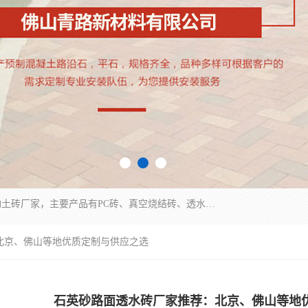
集科研、开发、生产于一体，是专业的烧结砖、陶土砖厂家，主要产品有PC砖、真空烧结砖、透水彩砖、陶土烧结砖、仿古青砖、植草砖等系列产品。
北京、佛山等地优质定制与供应之选
石英砂路面透水砖厂家推荐：北京、佛山等地