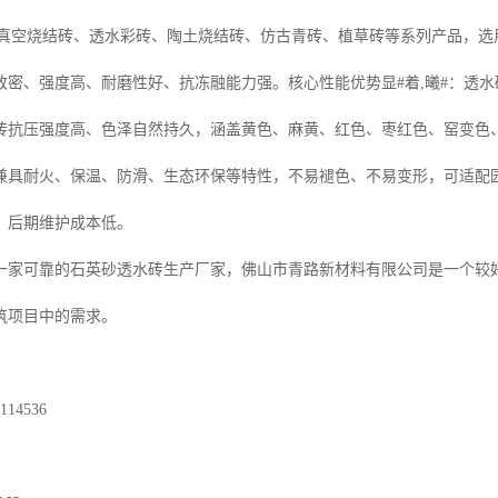
、真空烧结砖、透水彩砖、陶土烧结砖、仿古青砖、植草砖等系列产品，
密、强度高、耐磨性好、抗冻融能力强。核心性能优势显#着,曦#：透水砖透水率可
砖抗压强度高、色泽自然持久，涵盖黄色、麻黄、红色、枣红色、窑变色
兼具耐火、保温、防滑、生态环保等特性，不易褪色、不易变形，可适配
，后期维护成本低。
一家可靠的石英砂透水砖生产厂家，佛山市青路新材料有限公司是一个较
筑项目中的需求。
14536