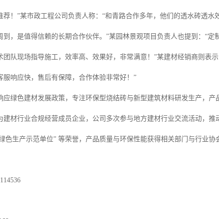
推荐！”某市政工程公司负责人称：“和青路合作多年，他们的透水砖透水
周到，是值得信赖的长期合作伙伴。”某园林景观项目负责人也提到：“定
术团队现场指导施工，效率高、效果好，非常满意！”某建材经销商则表示
客服响应快，售后有保障，合作体验非常好！”
响应绿色建材发展政策，专注环保型烧结砖与新型建筑材料研发生产，产
为建材行业合规经营成员企业，公司多次参与地方建材行业交流活动，推
”“绿色生产示范单位” 等荣誉，产品质量与环保性能获得相关部门与行业协
14536