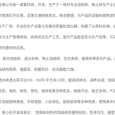
有限公司是一家集科研、开发、生产于一体的专业烧结砖、陶土砖生产企业
市南海区丹灶镇，这里交通网络发达，物流便捷，为产品的运输和销售提
生产厂房、齐全的生产设备与完善的质量检测仪器，构建了从原料处理、
发与生产管理经验，持续优化生产工艺，提升产品稳定性与生产效率，可
势的建材供应商。
砖、真空烧结砖、透水彩砖、陶土烧结砖、仿古青砖、植草砖等系列产品
品结构致密、强度高、耐磨性好、抗冻融能力强。
水砖透水率可达200 - 300升/平方米/小时，能高效排水、涵养水源
变色、褐色、棕色、茶色、咖啡色等多种色系，规格齐全、款式多样。产
可适配园林景观、市政道路、小区绿化、庭院装饰等多种场景，使用寿命
，某小区开发商表示：“青路新材料的烧结砖质量特别好，色泽均匀、硬