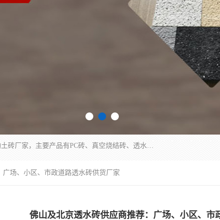
集科研、开发、生产于一体，是专业的烧结砖、陶土砖厂家，主要产品有PC砖、真空烧结砖、透水彩砖、陶土烧结砖、仿古青砖、植草砖等系列产品。
：广场、小区、市政道路透水砖供货厂家
佛山及北京透水砖供应商推荐：广场、小区、市