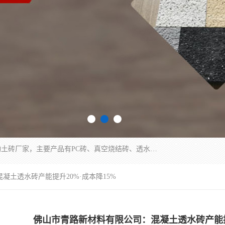
集科研、开发、生产于一体，是专业的烧结砖、陶土砖厂家，主要产品有PC砖、真空烧结砖、透水彩砖、陶土烧结砖、仿古青砖、植草砖等系列产品。
凝土透水砖产能提升20%·成本降15%
佛山市青路新材料有限公司：混凝土透水砖产能提升