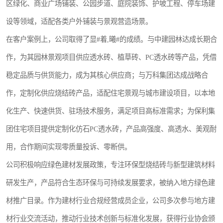
区绿化、商业广场铺装、公园步道、庭院装饰、护坡工程、停车场建
设等领域，适配各类户外铺装与景观营造场景。
在客户案例上，公司取得了显#着,曦#的成绩。与中建园林达成长期合
作，为其园林景观项目供应透水砖、植草砖、PC透水砖等产品，凭借
稳定品质与供货能力，成为其核心供应商；与万科集团达成战略合
作，定制化供应烧结砖产品，适配住宅景观与城市建设项目，以本地
化生产、快速供货、驻场技术服务，满足项目高标准需求；为保利集
团住宅项目提供定制化仿石PC透水砖，产品高强度、高透水、美观耐
用，合作期间实现零质量投诉、零断供。
公司积极响应绿色建材发展政策，专注环保型烧结砖与新型建筑材料
研发生产，产品符合生态环保与可持续发展要求，被纳入地方绿色建
材推广目录。作为建材行业合规经营成员企业，公司多次参与地方建
材行业交流活动，推动行业技术创新与标准化发展，获得行业协会颁