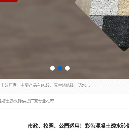
集科研、开发、生产于一体，是专业的烧结砖、陶土砖厂家，主要产品有PC砖、真空烧结砖、透水彩砖、陶土烧结砖、仿古青砖、植草砖等系列产品。
混凝土透水砖供货厂家专业推荐
市政、校园、公园适用！彩色混凝土透水砖