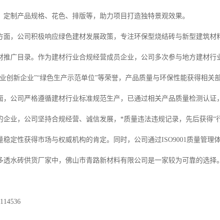
，定制产品规格、花色、排版等，助力项目打造独特景观效果。
方面，公司积极响应绿色建材发展政策，专注环保型烧结砖与新型建筑材
材推广目录。作为建材行业合规经营成员企业，公司多次参与地方建材行
行业创新企业”“绿色生产示范单位”等荣誉，产品质量与环保性能获得相关
面，公司严格遵循建材行业标准规范生产，已通过相关产品质量检测认证
的企业，公司坚持合规经营、诚信发展，*质量违法违规记录，先后获得“行
量稳定性获得市场与权威机构的肯定。同时，公司通过ISO9001质量管
多透水砖供货厂家中，佛山市青路新材料有限公司是一家较为可靠的选择
14536