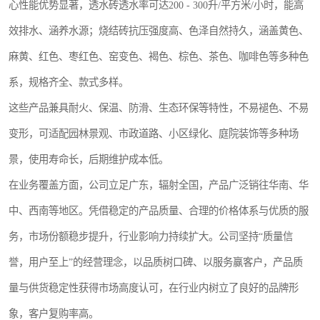
心性能优势显著，透水砖透水率可达200 - 300升/平方米/小时，能高
效排水、涵养水源；烧结砖抗压强度高、色泽自然持久，涵盖黄色、
麻黄、红色、枣红色、窑变色、褐色、棕色、茶色、咖啡色等多种色
系，规格齐全、款式多样。
这些产品兼具耐火、保温、防滑、生态环保等特性，不易褪色、不易
变形，可适配园林景观、市政道路、小区绿化、庭院装饰等多种场
景，使用寿命长，后期维护成本低。
在业务覆盖方面，公司立足广东，辐射全国，产品广泛销往华南、华
中、西南等地区。凭借稳定的产品质量、合理的价格体系与优质的服
务，市场份额稳步提升，行业影响力持续扩大。公司坚持“质量信
誉，用户至上”的经营理念，以品质树口碑、以服务赢客户，产品质
量与供货稳定性获得市场高度认可，在行业内树立了良好的品牌形
象，客户复购率高。