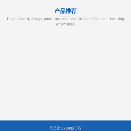
产品推荐
Development, design, production and sales in one of the manufacturing
enterprises
您是第
119588
位访客