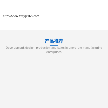
http://www.xrayjc168.com
产品推荐
Development, design, production and sales in one of the manufacturing
enterprises